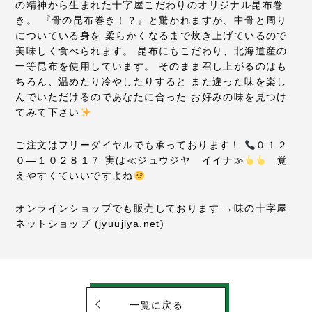
の精神から生まれた十字屋こだわりのオリジナル昆布巻
き。
『骨の昆布巻き！？』と驚かれますが、中骨と周り
についている身を
柔らかくなるまで炊き上げているので
美味しく食べられます。
昆布にもこだわり、北海道産の
一等昆布を使用しています。
そのまま召し上がるのはも
ちろん、温めたり冷やしたりすると
また違った味を楽し
んでいただけるのであなたに合った
お好みの味を見つけ
てみて下さい
ご注文はフリーダイヤルでも承っております！
０１２
０―１０２８１７
実は≪ジュウジヤ イイナ≫
覚
えやすくていいですよね
オンラインショップでも販売しております
→味の十字屋
ネットショップ (jyuujiya.net)
一覧に戻る