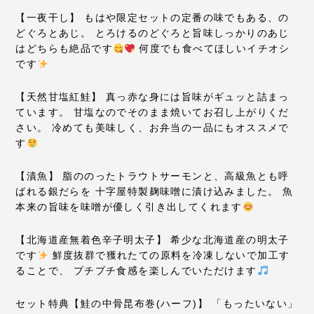
【一夜干し】
もはや限定セットの定番の味でもある、の
どぐろとあじ。
とろけるのどぐろと旨味しっかりのあじ
はどちらも絶品です
何度でも食べてほしいイチオシ
です
【天然甘塩紅鮭】
真っ赤な身には旨味がギュッと詰まっ
ています。
甘塩なのでそのまま焼いてお召し上がりくだ
さい。
冷めても美味しく、お弁当の一品にもオススメで
す
【漬魚】
脂ののったトラウトサーモンと、高級魚とも呼
ばれる銀だらを
十字屋特製麹味噌に漬け込みました。
魚
本来の旨味を味噌が優しく引き出してくれます
【北海道産無着色辛子明太子】
希少な北海道産の明太子
です
鮮度抜群で獲れたての原料を冷凍しないで加工す
ることで、
プチプチ食感を楽しんでいただけます
セット特典【鮭の中骨昆布巻(ハーフ)】
「もったいない」