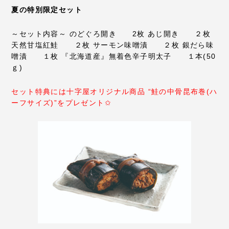
夏の特別限定セット
～セット内容～
のどぐろ開き 2枚
あじ開き ２枚
天然甘塩紅鮭 ２枚
サーモン味噌漬 ２枚
銀だら味
噌漬 １枚
『北海道産』無着色辛子明太子 １本(50
ｇ)
セット特典には十字屋オリジナル商品
“鮭の中骨昆布巻(ハ
ーフサイズ)”をプレゼント✩