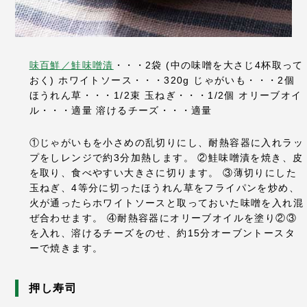
味百鮮／鮭味噌漬
・・・2袋
(中の味噌を大さじ4杯取って
おく)
ホワイトソース・・・320g
じゃがいも・・・2個
ほうれん草・・・1/2束
玉ねぎ・・・1/2個
オリーブオイ
ル・・・適量
溶けるチーズ・・・適量
①じゃがいもを小さめの乱切りにし、耐熱容器に入れラッ
プをしレンジで約3分加熱します。
②鮭味噌漬を焼き、皮
を取り、食べやすい大きさに切ります。
③薄切りにした
玉ねぎ、4等分に切ったほうれん草をフライパンを炒め、
火が通ったらホワイトソースと取っておいた味噌を入れ混
ぜ合わせます。
④耐熱容器にオリーブオイルを塗り②③
を入れ、溶けるチーズをのせ、約15分オーブントースタ
ーで焼きます。
押し寿司