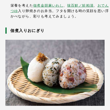
栄養を考えた
佃煮金胡麻いわし
、
味百鮮／鮭粕漬
、
おでん
つゆ
入り卵焼きのお弁当。フタを開ける時の笑顔を思い浮
かべながら、彩りも考えてみましょう。
佃煮入りおにぎり