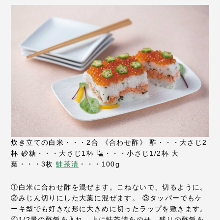
炊き立ての白米・・・2合
《合わせ酢》
酢・・・大さじ2
杯
砂糖・・・大さじ1杯
塩・・・小さじ1/2杯
大
葉・・・3枚
鮭茶漬
・・・100g
①白米に合わせ酢を混ぜます。こねないで、切るように。
②みじん切りにした大葉に混ぜます。
③タッパーでもケ
ーキ型でも好きな形に大きめに切ったラップを敷きます。
④1/2量の酢飯を入れ、上に鮭茶漬をのせ、残りの酢飯を