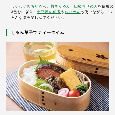
しそわかめちりめん
、
梅ちりめん
、
山椒ちりめん
を使用の
3色おにぎり。
十字屋の佃煮
や
ちりめん
も使いながら、い
ろんな味を楽しんでください。
くるみ菓子でティータイム